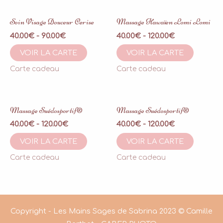
Soin Visage Douceur Cerise
Massage Hawaïen Lomi Lomi
40.00
€
-
90.00
€
40.00
€
-
120.00
€
VOIR LA CARTE
VOIR LA CARTE
Carte cadeau
Carte cadeau
Massage Suédosportif®
Massage Suédosportif®
40.00
€
-
120.00
€
40.00
€
-
120.00
€
VOIR LA CARTE
VOIR LA CARTE
Carte cadeau
Carte cadeau
Copyright - Les Mains Sages de Sabrina 2023 © Camille