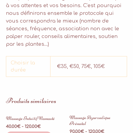
à vos attentes et vos besoins. C’est pourquoi
nous définirons ensemble le protocole qui
vous correspondra le mieux (nombre de
séances, fréquence, association non avec le
palper rouler, conseils alimentaires, soutien
par les plantes…)
Choisir la
€35, €50, 75€, 105€
durée
Produits similaires
Massage Ayurvedique
Massage Intuitif Namasté
Prénatal
40.00
€
-
120.00
€
90.00
€
-
120.00
€