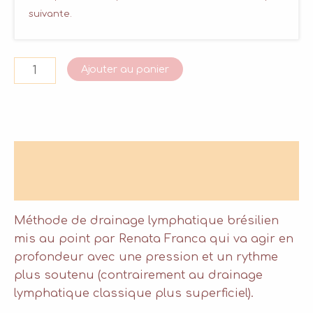
suivante.
quantité
Ajouter au panier
de
Le
Drainage
Lymphatique
Description
Renata
Franca
Informations complémentaires
Méthode de drainage lymphatique brésilien
mis au point par Renata Franca qui va agir en
profondeur avec une pression et un rythme
plus soutenu (contrairement au drainage
lymphatique classique plus superficiel).