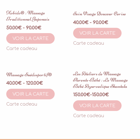
Kobido® : Massage
Soin Visage Douceur Cerise
Traditionnel Japonais
40.00
€
-
90.00
€
50.00
€
-
90.00
€
VOIR LA CARTE
VOIR LA CARTE
Carte cadeau
Carte cadeau
Les Ateliers de Massage
Massage Suédosportif®
Parents-Bébé : Le Massage
40.00
€
-
120.00
€
Bébé Ayurvedique Shantala
VOIR LA CARTE
150.00
€
-
150.00
€
Carte cadeau
VOIR LA CARTE
Carte cadeau